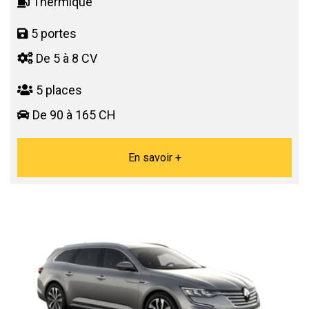
Thermique
5 portes
De 5 à 8 CV
5 places
De 90 à 165 CH
En savoir +