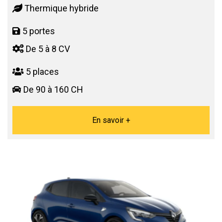
Thermique hybride
5 portes
De 5 à 8 CV
5 places
De 90 à 160 CH
En savoir +