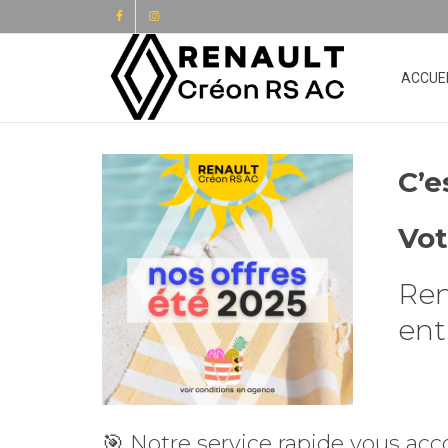
ACCUE
C’es
Vot
Ren
ent
🎯 Notre service rapide vous ac